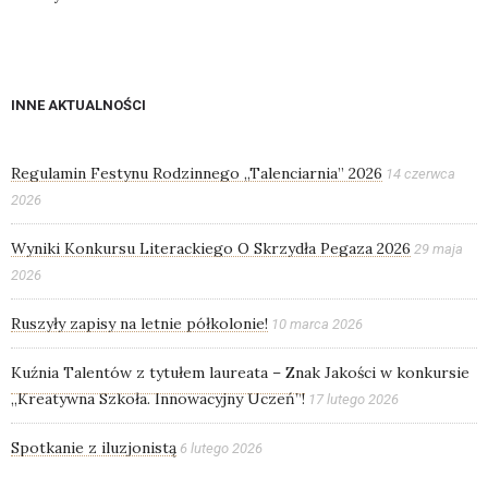
INNE AKTUALNOŚCI
Regulamin Festynu Rodzinnego „Talenciarnia” 2026
14 czerwca
2026
Wyniki Konkursu Literackiego O Skrzydła Pegaza 2026
29 maja
2026
Ruszyły zapisy na letnie półkolonie!
10 marca 2026
Kuźnia Talentów z tytułem laureata – Znak Jakości w konkursie
„Kreatywna Szkoła. Innowacyjny Uczeń”!
17 lutego 2026
Spotkanie z iluzjonistą
6 lutego 2026