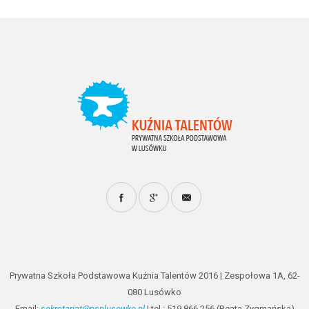
Prywatna Szkoła Podstawowa Kuźnia Talentów 2016 | Zespołowa 1A, 62-
080 Lusówko
Email:
sekretariat@psplusowko.pl
| tel.: 519 866 256 (Beata Zygmańska)