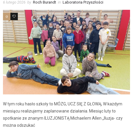
6 lutego 2026
by
Roch Burandt
in
Laboratoria Przyszłości
0
0
W tym roku hasło szkoły to MÓZG, UCZ SIĘ Z GŁOWĄ; W każdym
miesiącu realizujemy zaplanowane działania. Miesiąc luty to
spotkanie ze znanym ILUZJONISTĄ Michaelem Allen „Iluzja- czy
można odszukać