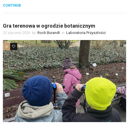
CONTINUE
Gra terenowa w ogrodzie botanicznym
22 stycznia 2026
by
Roch Burandt
in
Laboratoria Przyszłości
0
0