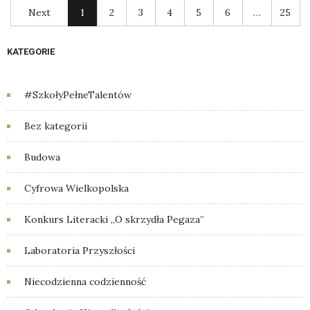
Next
1
2
3
4
5
6
…
25
KATEGORIE
#SzkołyPełneTalentów
Bez kategorii
Budowa
Cyfrowa Wielkopolska
Konkurs Literacki „O skrzydła Pegaza”
Laboratoria Przyszłości
Niecodzienna codzienność