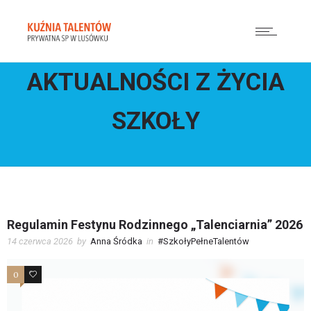
AKTUALNOŚCI Z ŻYCIA
SZKOŁY
Regulamin Festynu Rodzinnego „Talenciarnia” 2026
14 czerwca 2026
by
Anna Śródka
in
#SzkołyPełneTalentów
0
0