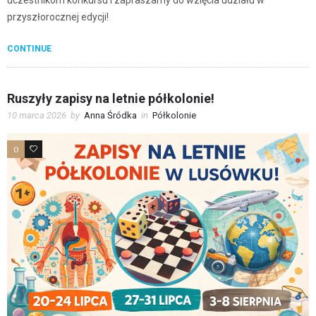
uczestnikom konkursu i zapraszamy do wzięcia udziału w
przyszłorocznej edycji!
CONTINUE
Ruszyły zapisy na letnie półkolonie!
10 marca 2026
by
Anna Śródka
in
Półkolonie
0
0