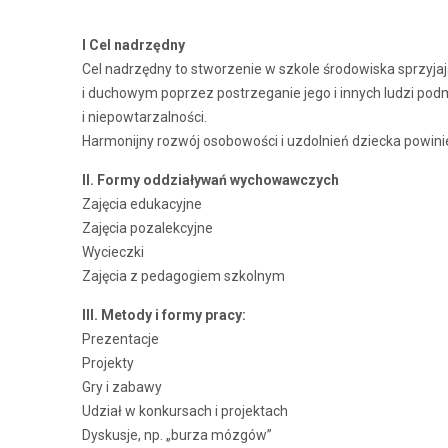
I Cel nadrzędny
Cel nadrzędny to stworzenie w szkole środowiska sprzy
i duchowym poprzez postrzeganie jego i innych ludzi pod
i niepowtarzalności.
Harmonijny rozwój osobowości i uzdolnień dziecka powinie
II. Formy oddziaływań wychowawczych
Zajęcia edukacyjne
Zajęcia pozalekcyjne
Wycieczki
Zajęcia z pedagogiem szkolnym
III. Metody i formy pracy:
Prezentacje
Projekty
Gry i zabawy
Udział w konkursach i projektach
Dyskusje, np. „burza mózgów”