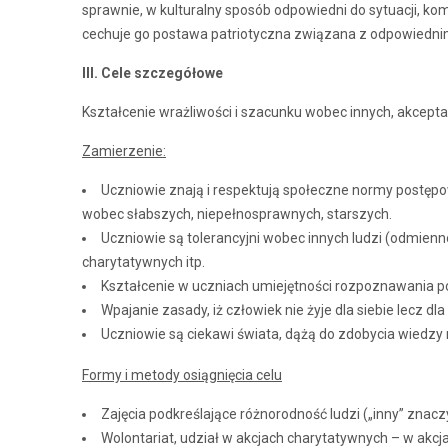
sprawnie, w kulturalny sposób odpowiedni do sytuacji, ko
cechuje go postawa patriotyczna związana z odpowiednim
III. Cele szczegółowe
Kształcenie wrażliwości i szacunku wobec innych, akceptacj
Zamierzenie:
Uczniowie znają i respektują społeczne normy postępo
wobec słabszych, niepełnosprawnych, starszych.
Uczniowie są tolerancyjni wobec innych ludzi (odmienn
charytatywnych itp.
Kształcenie w uczniach umiejętności rozpoznawania p
Wpajanie zasady, iż człowiek nie żyje dla siebie lecz dla
Uczniowie są ciekawi świata, dążą do zdobycia wiedzy n
Formy i metody osiągnięcia celu
Zajęcia podkreślające różnorodność ludzi („inny” znaczy
Wolontariat, udział w akcjach charytatywnych – w ak