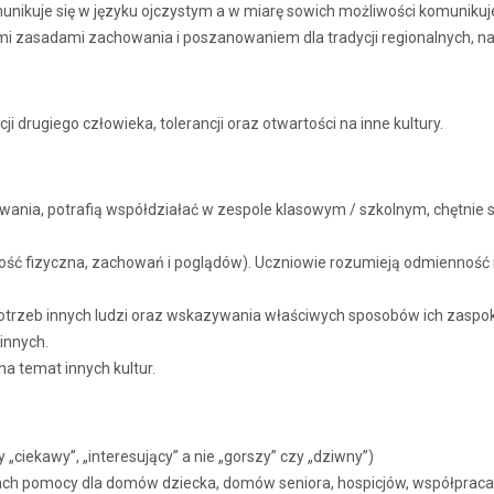
munikuje się w języku ojczystym a w miarę sowich możliwości komunikuj
i zasadami zachowania i poszanowaniem dla tradycji regionalnych, na
i drugiego człowieka, tolerancji oraz otwartości na inne kultury.
wania, potrafią współdziałać w zespole klasowym / szkolnym, chętnie
ość fizyczna, zachowań i poglądów). Uczniowie rozumieją odmienność i r
otrzeb innych ludzi oraz wskazywania właściwych sposobów ich zaspok
 innych.
a temat innych kultur.
 „ciekawy”, „interesujący” a nie „gorszy” czy „dziwny”)
cjach pomocy dla domów dziecka, domów seniora, hospicjów, współprac