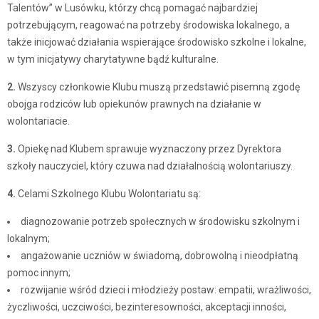
Talentów” w Lusówku, którzy chcą pomagać najbardziej
potrzebującym, reagować na potrzeby środowiska lokalnego, a
także inicjować działania wspierające środowisko szkolne i lokalne,
w tym inicjatywy charytatywne bądź kulturalne.
2.
Wszyscy członkowie Klubu muszą przedstawić pisemną zgodę
obojga rodziców lub opiekunów prawnych na działanie w
wolontariacie.
3.
Opiekę nad Klubem sprawuje wyznaczony przez Dyrektora
szkoły nauczyciel, który czuwa nad działalnością wolontariuszy.
4.
Celami Szkolnego Klubu Wolontariatu są:
diagnozowanie potrzeb społecznych w środowisku szkolnym i
lokalnym;
angażowanie uczniów w świadomą, dobrowolną i nieodpłatną
pomoc innym;
rozwijanie wśród dzieci i młodzieży postaw: empatii, wrażliwości,
życzliwości, uczciwości, bezinteresowności, akceptacji inności,