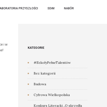
ABORATORIA PRZYSZŁOŚCI
SDiM
NABÓR
ce i w
KATEGORIE
ne!
#SzkołyPełneTalentów
Bez kategorii
Budowa
Cyfrowa Wielkopolska
Konkurs Literacki „O skrzydła