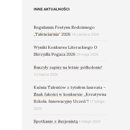
INNE AKTUALNOŚCI
Regulamin Festynu Rodzinnego
„Talenciarnia” 2026
14 czerwca 2026
Wyniki Konkursu Literackiego O
Skrzydła Pegaza 2026
29 maja 2026
Ruszyły zapisy na letnie półkolonie!
10 marca 2026
Kuźnia Talentów z tytułem laureata –
Znak Jakości w konkursie „Kreatywna
Szkoła. Innowacyjny Uczeń”!
17 lutego
2026
Spotkanie z iluzjonistą
6 lutego 2026