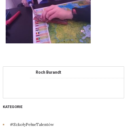
Roch Burandt
KATEGORIE
#SzkołyPełneTalentów