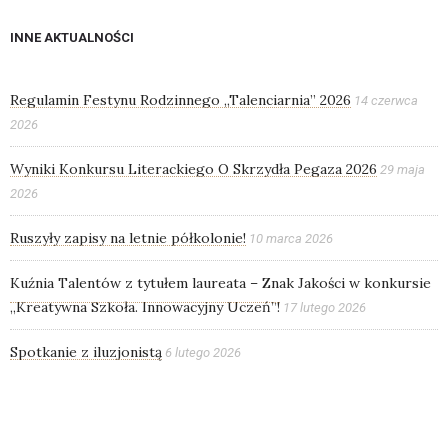
INNE AKTUALNOŚCI
Regulamin Festynu Rodzinnego „Talenciarnia” 2026
14 czerwca
2026
Wyniki Konkursu Literackiego O Skrzydła Pegaza 2026
29 maja
2026
Ruszyły zapisy na letnie półkolonie!
10 marca 2026
Kuźnia Talentów z tytułem laureata – Znak Jakości w konkursie
„Kreatywna Szkoła. Innowacyjny Uczeń”!
17 lutego 2026
Spotkanie z iluzjonistą
6 lutego 2026