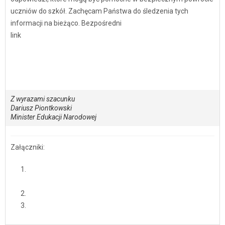
uczniów do szkół. Zachęcam Państwa do śledzenia tych
informacji na bieżąco. Bezpośredni
link
https://www.gov.pl/web/edukacja/bezpieczny-powrot-do-
szkol2
Z wyrazami szacunku
Dariusz Piontkowski
Minister Edukacji Narodowej
Załączniki:
2020.08.21_Aplikacja ProteGo Safe – wspólny list MEN i
GIS
2020.08.21_ProteGo Safe_list MEN i GIS
2020.08.18_ProteGo Safe_list MEN i GIS