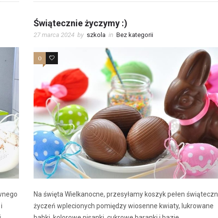
Świątecznie życzymy :)
27 marca 2024
by
szkola
in
Bez kategorii
0
1
ewnego
Na święta Wielkanocne, przesyłamy koszyk pełen świątecz
i
życzeń wplecionych pomiędzy wiosenne kwiaty, lukrowane
i
babki, kolorowe pisanki, cukrowe baranki i bazie.