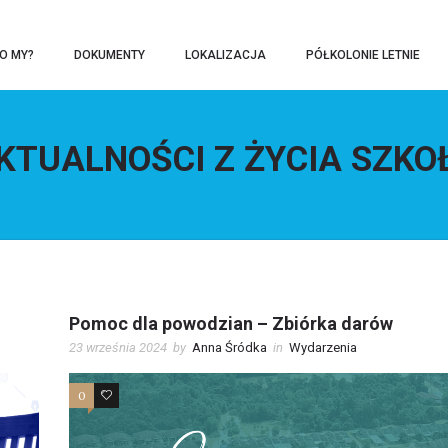
O MY?
DOKUMENTY
LOKALIZACJA
PÓŁKOLONIE LETNIE
KTUALNOŚCI Z ŻYCIA SZKO
Pomoc dla powodzian – Zbiórka darów
23 września 2024
by
Anna Śródka
in
Wydarzenia
0
0