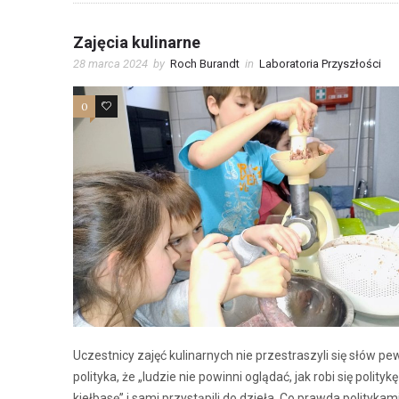
Zajęcia kulinarne
28 marca 2024
by
Roch Burandt
in
Laboratoria Przyszłości
0
0
Uczestnicy zajęć kulinarnych nie przestraszyli się słów p
polityka, że „ludzie nie powinni oglądać, jak robi się politykę 
kiełbasę” i sami przystąpili do dzieła. Co prawda politykam