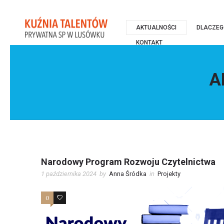
AKTUALNOŚCI
DLACZEG
KONTAKT
A
Narodowy Program Rozwoju Czytelnictwa
1 października 2024
by
Anna Śródka
in
Projekty
0
0