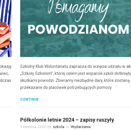
 okazję
Szkolny Klub Wolontariatu zaprasza do wzięcia udziału w akc
wiec,
„Szkoły Szkołom”, której celem jest wsparcie szkół dotknięt
odczas
skutkami powodzi. Zbieramy niezbędne dary, które zostaną
przekazane do placówek potrzebujących pomocy.
CONTINUE
Półkolonie letnie 2024 – zapisy ruszyły
9 kwietnia 2024
by
szkola
in
Wydarzenia