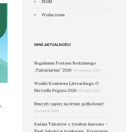
SDiM
Wydarzenia
INNE AKTUALNOŚCI
Regulamin Festynu Rodzinnego
„Talenciarnia” 2026
14 czerwca 2026
Wyniki Konkursu Literackiego O
Skrzydła Pegaza 2026
29 maja 2026
Ruszyły zapisy na letnie półkolonie!
h
10 marca 2026
Kuźnia Talentów z tytułem laureata –
Znak Jakości w konkursie „Kreatywna