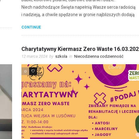
Niech nadchodzące Święta napełnią Wasze serca radością
i nadzieją, a chwile spędzone w gronie najbliższych dodają
CONTINUE
Charytatywny Kiermasz Zero Waste 16.03.202
12 marca 2024
by
szkola
in
Niecodzienna codzienność
0
0