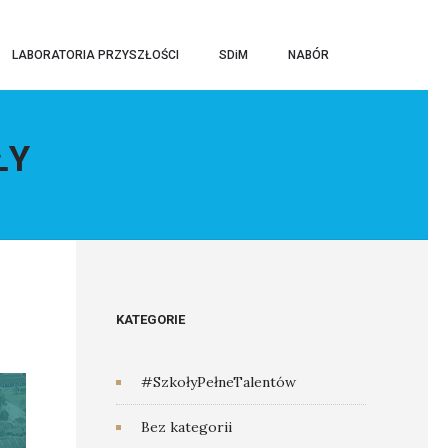
LABORATORIA PRZYSZŁOŚCI
SDiM
NABÓR
ŁY
KATEGORIE
#SzkołyPełneTalentów
Bez kategorii