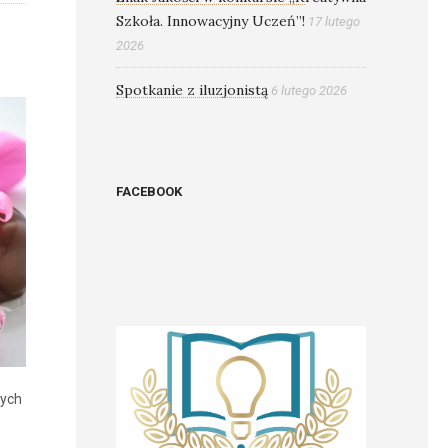
Szkoła. Innowacyjny Uczeń”!
17 lutego
2026
Spotkanie z iluzjonistą
6 lutego 2026
FACEBOOK
nych