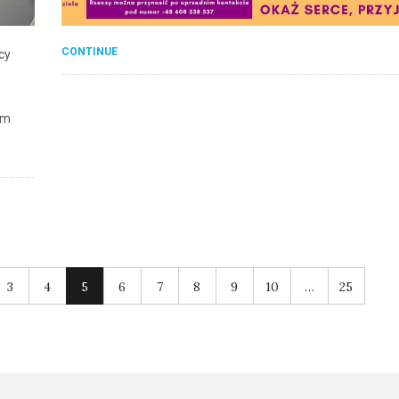
CONTINUE
cy
om
3
4
5
6
7
8
9
10
…
25