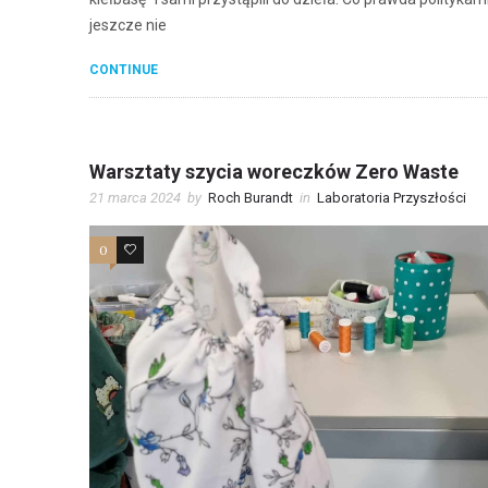
jeszcze nie
CONTINUE
Warsztaty szycia woreczków Zero Waste
21 marca 2024
by
Roch Burandt
in
Laboratoria Przyszłości
0
0