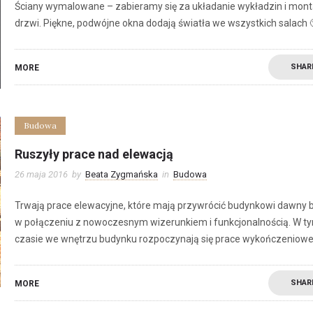
Ściany wymalowane – zabieramy się za układanie wykładzin i mon
drzwi. Piękne, podwójne okna dodają światła we wszystkich salach 
SHAR
MORE
Budowa
Ruszyły prace nad elewacją
26 maja 2016
by
Beata Zygmańska
in
Budowa
Trwają prace elewacyjne, które mają przywrócić budynkowi dawny b
w połączeniu z nowoczesnym wizerunkiem i funkcjonalnością. W t
czasie we wnętrzu budynku rozpoczynają się prace wykończeniow
SHAR
MORE