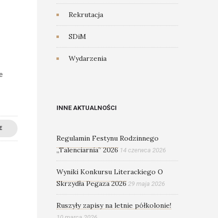
Rekrutacja
SDiM
Wydarzenia
e
INNE AKTUALNOŚCI
E
Regulamin Festynu Rodzinnego
„Talenciarnia” 2026
14 czerwca 2026
Wyniki Konkursu Literackiego O
Skrzydła Pegaza 2026
29 maja 2026
Ruszyły zapisy na letnie półkolonie!
10 marca 2026