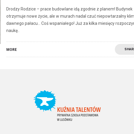
Drodzy Rodzice – prace budowlane idą zgodnie z planem! Budynek
otrzymuje nowe życie, ale w murach nadal czuć niepowtarzalny kli
dawnego pałacu… Coś wspaniałego! Już za kilka miesięcy rozpocz
naukę..
SHAR
MORE