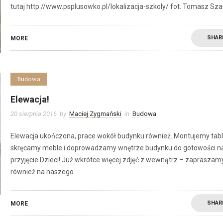
tutaj http://www.psplusowko.pl/lokalizacja-szkoly/ fot. Tomasz Sza
SHAR
MORE
Budowa
Elewacja!
20 sierpnia 2016
by
Maciej Zygmański
in
Budowa
Elewacja ukończona, prace wokół budynku również. Montujemy tabl
skręcamy meble i doprowadzamy wnętrze budynku do gotowości n
przyjęcie Dzieci! Już wkrótce więcej zdjęć z wewnątrz – zapraszam
również na naszego
SHAR
MORE