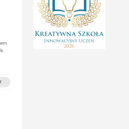
kiem
dą
E