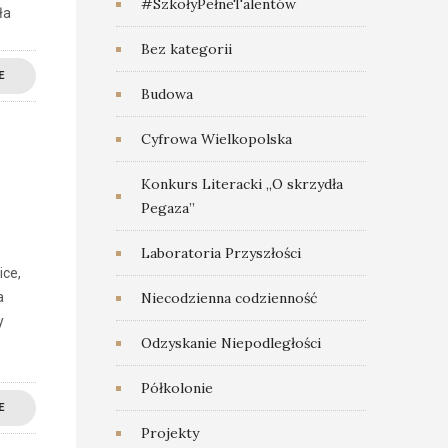
#SzkołyPełneTalentów
ła
Bez kategorii
E
Budowa
Cyfrowa Wielkopolska
Konkurs Literacki „O skrzydła
Pegaza”
Laboratoria Przyszłości
ice,
Niecodzienna codzienność
a
y
Odzyskanie Niepodległości
Półkolonie
E
Projekty