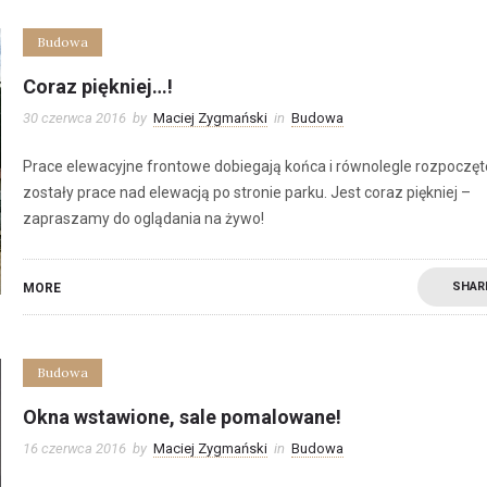
Budowa
Coraz piękniej…!
30 czerwca 2016
by
Maciej Zygmański
in
Budowa
Prace elewacyjne frontowe dobiegają końca i równolegle rozpoczęt
zostały prace nad elewacją po stronie parku. Jest coraz piękniej –
zapraszamy do oglądania na żywo!
SHAR
MORE
Budowa
Okna wstawione, sale pomalowane!
16 czerwca 2016
by
Maciej Zygmański
in
Budowa