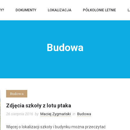
Y?
DOKUMENTY
LOKALIZACJA
PÓŁKOLONIE LETNIE
L
Budowa
Budowa
Zdjęcia szkoły z lotu ptaka
26 sierpnia 2016
by
Maciej Zygmański
in
Budowa
Więcej o lokalizacji szkoły i budynku można przeczytać