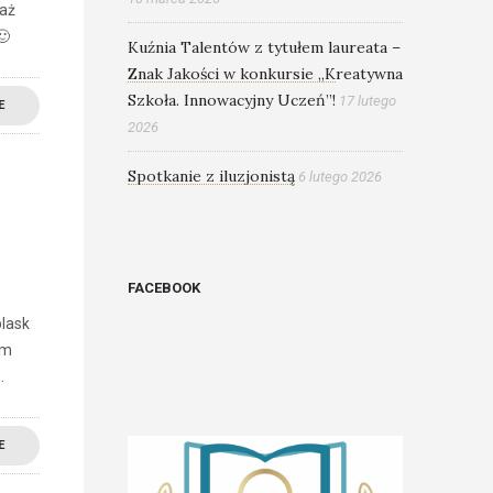
taż
🙂
Kuźnia Talentów z tytułem laureata –
Znak Jakości w konkursie „Kreatywna
Szkoła. Innowacyjny Uczeń”!
17 lutego
E
2026
Spotkanie z iluzjonistą
6 lutego 2026
FACEBOOK
lask
ym
e.
E