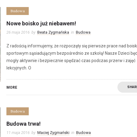
Budowa
Nowe boisko już niebawem!
26 maja 2016
by
Beata Zygmańska
in
Budowa
Z radością informujemy, że rozpoczęły się pierwsze prace nad bois
sportowym sąsiadującym bezpośrednio ze szkołą! Nasze Dzieci bę
mogły aktywnie i bezpiecznie spędzać czas podczas przerw i zajęć
lekcyjnych. O
SHAR
MORE
Budowa
Budowa trwa!
11 maja 2016
by
Maciej Zygmański
in
Budowa