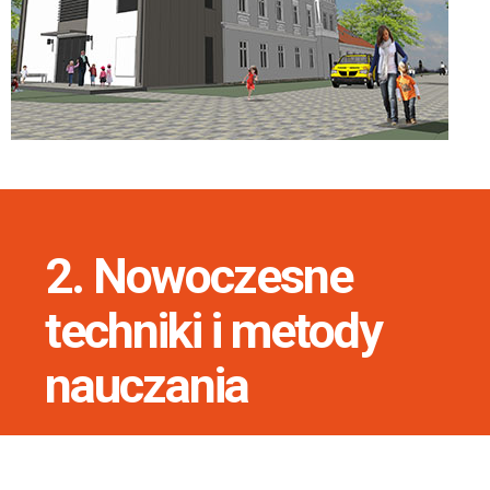
2. Nowoczesne
techniki i metody
nauczania